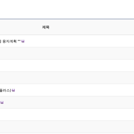
제목
 융자계획 **
플러스)
)