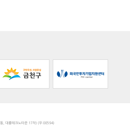
, 대륭테크노타운 17차) (우:08594)