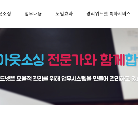
웃소싱
업무내용
도입효과
경리위드넷 특화서비스